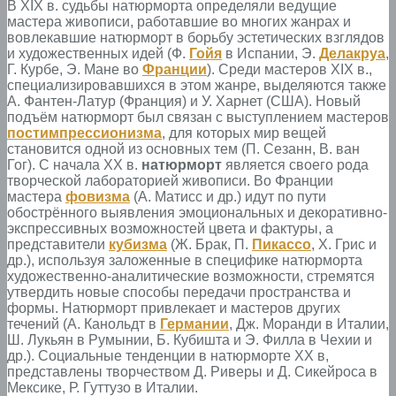
В XIX в. судьбы натюрморта определяли ведущие
мастера живописи, работавшие во многих жанрах и
вовлекавшие натюрморт в борьбу эстетических взглядов
и художественных идей (Ф.
Гойя
в Испании, Э.
Делакруа
,
Г. Курбе, Э. Мане во
Франции
). Среди мастеров XIX в.,
специализировавшихся в этом жанре, выделяются также
А. Фантен-Латур (Франция) и У. Харнет (США). Новый
подъём натюрморт был связан с выступлением мастеров
постимпрессионизма
, для которых мир вещей
становится одной из основных тем (П. Сезанн, В. ван
Гог). С начала XX в.
натюрморт
является своего рода
творческой лабораторией живописи. Во Франции
мастера
фовизма
(А. Матисс и др.) идут по пути
обострённого выявления эмоциональных и декоративно-
экспрессивных возможностей цвета и фактуры, а
представители
кубизма
(Ж. Брак, П.
Пикассо
, X. Грис и
др.), используя заложенные в специфике натюрморта
художественно-аналитические возможности, стремятся
утвердить новые способы передачи пространства и
формы. Натюрморт привлекает и мастеров других
течений (А. Канольдт в
Германии
, Дж. Моранди в Италии,
Ш. Лукьян в Румынии, Б. Кубишта и Э. Филла в Чехии и
др.). Социальные тенденции в натюрморте XX в,
представлены творчеством Д. Риверы и Д. Сикейроса в
Мексике, Р. Гуттузо в Италии.