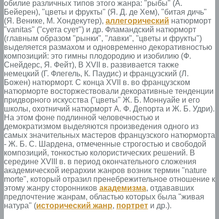
обилие различных типов этого жанра: "рыбы" (А.
Бейерен), "цветы и фрукты" (Я. Д. де Хем), "битая дичь"
(Я. Венике, М. Хондекутер),
аллегорический
натюрморт
"vanitas" ("суета сует") и др. Фламандский натюрморт
(главным образом "рынки", "лавки", "цветы и фрукты")
выделяется размахом и одновременно декоративностью
композиций: это гимны плодородию и изобилию (Ф.
Снейдерс, Я. Фейт), В XVII в. развивается также
немецкий (Г. Флегель, К. Паудис) и французский (Л.
Божен) натюрморт. С конца XVII в. во французском
натюрморте восторжествовали декоративные тенденции
придворного искусства ("цветы" Ж. Б. Моннуайе и его
школы, охотничий натюрморт А. Ф. Депорта и Ж. Б. Удри).
На этом фоне подлинной человечностью и
демократизмом выделяются произведения одного из
самых значительных мастеров французского натюрморта
- Ж. Б. С. Шардена, отмеченные строгостью и свободой
композиций, тонкостью колористических решений. В
середине XVIII в. в период окончательного сложения
академической иерархии жанров возник термин "nature
morte", который отразил пренебрежительное отношение к
этому жанру сторонников
академизма
, отдававших
предпочтение жанрам, областью которых была "живая
натура" (
исторический жанр
,
портрет
и др.).