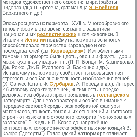
методов художественного освоения мира (работы
нидерландца П. Артсена, фламандца
Я. Брейгеля
Бархатного и др.).
Эпоха расцвета натюрморта - XVII в. Многообразие его
типов и форм в это время связано с развитием
национальных
реалистических
школ живописи. В
Италии и
Испании
подъёму натюрморта во многом
способствовало творчество Караваджо и его
последователей (см.
Караваджизм
). Излюбленными
темами натюрморта были цветы, овощи и фрукты, дары
моря, кухонная утварь и т. п. (П. П. Бонци, М. Кампидольо,
Дж. Рекко, Дж. Б. Руопполо, Э. Баскенис и др.).
Испанскому натюрморту свойственны возвышенная
строгость и особая значительность изображения вещей
(X. Санчес Котан, Ф.
Сурбаран
, А. Переда и др.). Интерес
к бытовому характеру вещей, интимность, нередко
демократизм образов ярко проявились в
голландском
натюрморте. Для него характерны особое внимание к
передаче световой среды, разнообразной фактуры
материалов, тонкость тональных отношений и цветового
строя - от изысканно скромного колорита "монохромных
завтраков" В. Хеды и П. Класа до напряжённо-
контрастных, колористически эффектных композиций В.
Калфа ("десерты"). Голландский
натюрморт
отличает