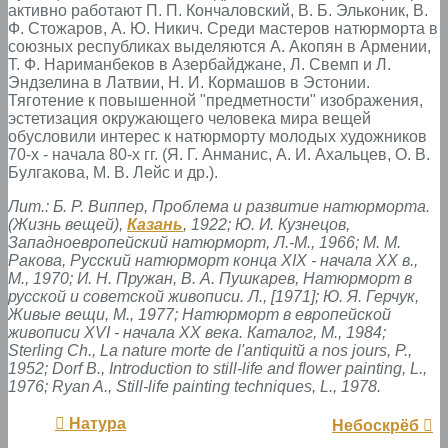
активно работают П. П. Кончаловский, В. Б. Эльконик, В.
Ф. Стожаров, А. Ю. Никич. Среди мастеров натюрморта в
союзных республиках выделяются А. Акопян в Армении,
Т. Ф. Нариманбеков в Азербайджане, Л. Свемп и Л.
Эндзелина в Латвии, Н. И. Кормашов в Эстонии.
Тяготение к повышенной "предметности" изображения,
эстетизация окружающего человека мира вещей
обусловили интерес к натюрморту молодых художников
70-х - начала 80-х гг. (Я. Г. Анманис, А. И. Ахальцев, О. В.
Булгакова, М. В. Лейс и др.).
Лит.: Б. Р. Виппер, Проблема и развитие натюрморта.
(Жизнь вещей),
Казань
, 1922; Ю. И. Кузнецов,
Западноевропейский натюрморт, Л.-М., 1966; М. М.
Ракова, Русский натюрморт конца XIX - начала XX в.,
М., 1970; И. Н. Пружан, В. А. Пушкарев, Натюрморт в
русской и советской живописи. Л., [1971]; Ю. Я. Герчук,
Живые вещи, М., 1977; Натюрморт в европейской
живописи XVI - начала XX века. Каталог, М., 1984;
Sterling Ch., La nature morte de l'antiquitй а nos jours, P.,
1952; Dorf B., Introduction to still-life and flower painting, L.,
1976; Ryan A., Still-life painting techniques, L., 1978.
Натура
Небоскрёб