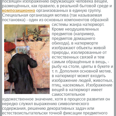
посвящён изображению окружающих человека вещей,
размещённых, как правило, в реальной бытовой среде и
композиционно
организованных в единую группу.
Специальная организация мотива (так называемая
постановка) - один из основных компонентов образной
системы жанра натюрморт.
Кроме неодушевленных
предметов (например,
предметов домашнего
обихода), в натюрморте
изображают объекты живой
природы, изолированные от
естественных связей и тем
самым обращённые в вещь, -
рыбу на столе, цветы в букете и
т. п. Дополняя основной мотив,
в натюрморт может входить
изображение людей, животных,
птиц, насекомых. Изображение
вещей в натюрморт имеет
самостоятельное
художественное значение, хотя в процессе развития он
нередко служил выражению символического
содержания, решению декоративных задач или
естествоиспытательски точной фиксации предметного