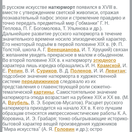
В русском искусстве
натюрморт
появился в XVIII в.
вместе с утверждением светской живописи, отражая
познавательный пафос эпохи и стремление правдиво и
точно передать предметный мир ("обманки" Г. Н.
Теплова, П. Г. Богомолова, Т. Ульянова и др.).
Дальнейшее развитие русского натюрморта в течение
значительного времени носило эпизодический характер.
Его некоторый подъём в первой половине XIX в. (Ф. П.
Толстой, школа А. Г.
Венецианова
, И. Т. Хруцкий) связан
с желанием увидеть прекрасное в малом и обыденном.
Во второй половине XIX в. к натюрморту
этюдного
характера лишь изредка обращались И. Н.
Крамской
, И.
Е.
Репин
, В. И.
Суриков
, В. Д.
Поленов
, И. И.
Левитан
;
подсобное значение натюрморта в художественной
системе
передвижников
следовало из их
представления о главенствующей роли сюжетно-
тематической
картины
. Самостоятельное значение
натюрморта-этюда возрастает на рубеже XIX и XX вв. (М.
А.
Врубель
, В. Э. Борисов-Мусатов). Расцвет русского
натюрморта приходится на начало XX в. К его лучшим
образцам относятся импрессионистические работы К. А.
Коровина, И. Э. Грабаря; тонко обыгрывающие историко-
бытовой характер вещей произведения художников
"Мира искусства" (А. Я.
Головин
и др.); остро