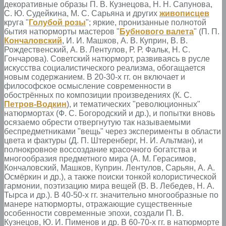
декоративные образы П. В. Кузнецова, Н. Н. Сапунова,
С. Ю. Судейкина, М. С. Сарьяна и других
живописцев
круга "
Голубой розы
"; яркие, пронизанные полнотой
бытия натюрморты мастеров "
Бубнового валета
" (П. П.
Кончаловский
, И. И. Машков, А. В. Куприн, В. В.
Рождественский, А. В. Лентулов, Р. Р. Фальк, Н. С.
Гончарова). Советский натюрморт, развиваясь в русле
искусства социалистического реализма, обогащается
новым содержанием. В 20-30-х гг. он включает и
философское осмысление современности в
обострённых по композиции произведениях (К. С.
Петров-Водкин
), и тематических "революционных"
натюрмортах (Ф. С. Богородский и др.), и попытки вновь
осязаемо обрести отвергнутую так называемыми
беспредметниками "вещь" через эксперименты в области
цвета и фактуры (Д. П. Штеренберг, Н. И. Альтман), и
полнокровное воссоздание красочного богатства и
многообразия предметного мира (А. М. Герасимов,
Кончаловский, Машков, Куприн. Лентулов, Сарьян, А. А.
Осмёркин и др.), а также поиски тонкой колористической
гармонии, поэтизацию мира вещей (В. В. Лебедев, Н. А.
Тырса и др.). В 40-50-х гг. значительно многообразные по
манере натюрморты, отражающие существенные
особенности современные эпохи, создали П. В.
Кузнецов, Ю. И. Пименов и др. В 60-70-х гг. в натюрморте