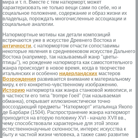
мира и т. п. Вместе с тем натюрморт, может
характеризовать не только вещи сами по себе, но и
социальное положение, содержание и образ жизни их
владельца, порождать многочисленные ассоциации и
социальные аналогии.
Натюрмортные мотивы как детали композиций
встречаются уже в искусстве Древнего Востока и
античности
, с натюрмортом отчасти сопоставимы
некоторые явления в средневековом искусстве Дальнего
Востока (например, так называемый жанр "цветы-
птицы"), но рождение натюрморта как самостоятельного
жанра происходит в новое время, когда в творчестве
итальянских и особенно
нидерландских
мастеров
Возрождения
развивается внимание к материальному
миру, к его конкретно-чувственному изображению.
Историю
натюрморта как жанра станковой живописи, и
в частности его типа "trompe l'oeil" (так называемая
обманка), открывает иллюзионистически точно
воссоздающий предметы "Натюрморт" итальянца Якопо
де Барбари (1504). Распространение жанра натюрморт
приходится на вторую половину XVI - начало XVII вв.,
чему способствовали характерные для этой эпохи
естественнонаучные склонности, интерес искусства к
быту и частной жизни человека, а также само развитие