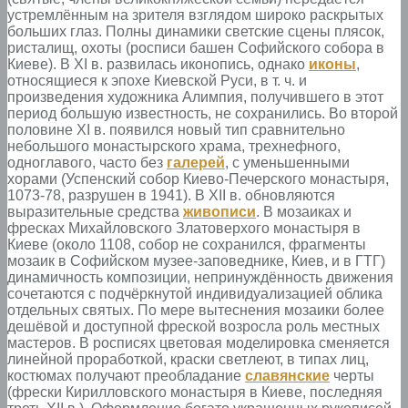
устремлённым на зрителя взглядом широко раскрытых
больших глаз. Полны динамики светские сцены плясок,
ристалищ, охоты (росписи башен Софийского собора в
Киеве). В XI в. развилась иконопись, однако
иконы
,
относящиеся к эпохе Киевской Руси, в т. ч. и
произведения художника Алимпия, получившего в этот
период большую известность, не сохранились. Во второй
половине XI в. появился новый тип сравнительно
небольшого монастырского храма, трехнефного,
одноглавого, часто без
галерей
, с уменьшенными
хорами (Успенский собор Киево-Печерского монастыря,
1073-78, разрушен в 1941). В XII в. обновляются
выразительные средства
живописи
. В мозаиках и
фресках Михайловского Златоверхого монастыря в
Киеве (около 1108, собор не сохранился, фрагменты
мозаик в Софийском музее-заповеднике, Киев, и в ГТГ)
динамичность композиции, непринуждённость движения
сочетаются с подчёркнутой индивидуализацией облика
отдельных святых. По мере вытеснения мозаики более
дешёвой и доступной фреской возросла роль местных
мастеров. В росписях цветовая моделировка сменяется
линейной проработкой, краски светлеют, в типах лиц,
костюмах получают преобладание
славянские
черты
(фрески Кирилловского монастыря в Киеве, последняя