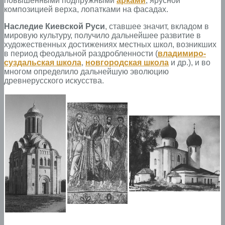
повышенными подпружными
арками
, ярусной
композицией верха, лопатками на фасадах.
Наследие Киевской Руси
, ставшее значит, вкладом в
мировую культуру, получило дальнейшее развитие в
художественных достижениях местных школ, возникших
в период феодальной раздробленности (
владимиро-
суздальская школа
,
новгородская школа
и др.), и во
многом определило дальнейшую эволюцию
древнерусского искусства.