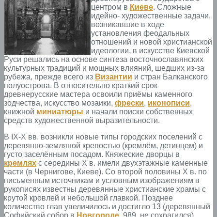
центром в
Киеве
. Сложные
идейно- художественные задачи,
возникавшие в ходе
установления феодальных
отношений и новой христианской
идеологии, в искусстве Киевской
Руси решались на основе синтеза восточнославянских
культурных традиций и мощных влияний, шедших из-за
рубежа, прежде всего из
Византии
и стран Балканского
полуострова. В относительно краткий срок
древнерусские мастера освоили приёмы каменного
зодчества, искусство мозаики,
фрески
,
иконописи
,
книжной
миниатюры
и начали поиски собственных
средств художественной выразительности.
В IX-X вв. возникли новые типы городских поселений с
деревянно-земляной крепостью (кремлём, детинцем) и
густо заселённым посадом. Княжеские дворцы в
кремлях
с середины X в. имели двухэтажные каменные
части (в Чернигове, Киеве). Со второй половины X в. по
письменным источникам и условным изображениям в
рукописях известны деревянные христианские храмы с
крутой кровлей и небольшой главкой. Позднее
количество глав увеличилось и достигло 13 (деревянный
Софийский собор в
Новгороде
, 989, не сохрагился).