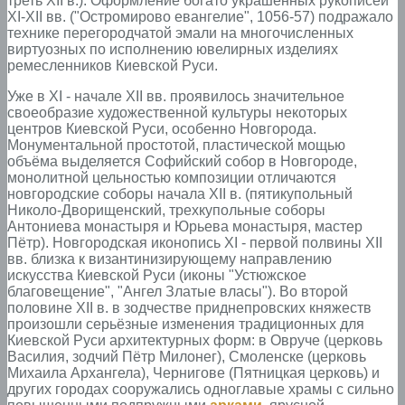
треть XII в.). Оформление богато украшенных рукописей
XI-XII вв. ("Остромирово евангелие", 1056-57) подражало
технике перегородчатой эмали на многочисленных
виртуозных по исполнению ювелирных изделиях
ремесленников Киевской Руси.
Уже в XI - начале XII вв. проявилось значительное
своеобразие художественной культуры некоторых
центров Киевской Руси, особенно Новгорода.
Монументальной простотой, пластической мощью
объёма выделяется Софийский собор в Новгороде,
монолитной цельностью композиции отличаются
новгородские соборы начала XII в. (пятикупольный
Николо-Дворищенский, трехкупольные соборы
Антониева монастыря и Юрьева монастыря, мастер
Пётр). Новгородская иконопись XI - первой полвины XII
вв. близка к византинизирующему направлению
искусства Киевской Руси (иконы "Устюжское
благовещение", "Ангел Златые власы"). Во второй
половине XII в. в зодчестве приднепровских княжеств
произошли серьёзные изменения традиционных для
Киевской Руси архитектурных форм: в Овруче (церковь
Василия, зодчий Пётр Милонег), Смоленске (церковь
Михаила Архангела), Чернигове (Пятницкая церковь) и
других городах сооружались одноглавые храмы с сильно