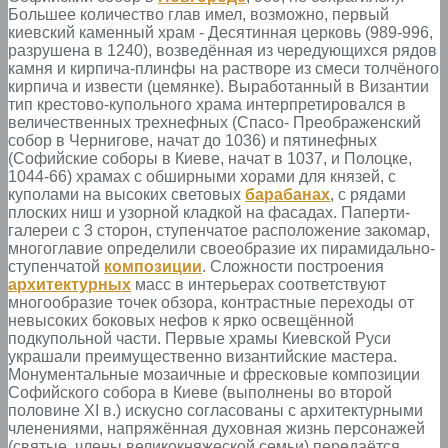
Большее количество глав имел, возможно, первый
киевский каменный храм - Десятинная церковь (989-996,
разрушена в 1240), возведённая из чередующихся рядов
камня и кирпича-плинфы на растворе из смеси толчёного
кирпича и извести (цемянке). Выработанный в Византии
тип крестово-купольного храма интерпретировался в
величественных трехнефных (Спасо- Преображенский
собор в Чернигове, начат до 1036) и пятинефных
(Софийские соборы в Киеве, начат в 1037, и Полоцке,
1044-66) храмах с обширными хорами для князей, с
куполами на высоких световых
барабанах
, с рядами
плоских ниш и узорной кладкой на фасадах. Паперти-
галереи с 3 сторон, ступенчатое расположение закомар,
многоглавие определили своеобразие их пирамидально-
ступенчатой
композиции
. Сложности построения
архитектурных
масс в интерьерах соответствуют
многообразие точек обзора, контрастные переходы от
невысоких боковых нефов к ярко освещённой
подкупольной части. Первые храмы Киевской Руси
украшали преимущественно византийские мастера.
Монументальные мозаичные и фресковые композиции
Софийского собора в Киеве (выполнены во второй
половине XI в.) искусно согласованы с архитектурными
членениями, напряжённая духовная жизнь персонажей
(святые, члены великокняжеской семьи) передаётся