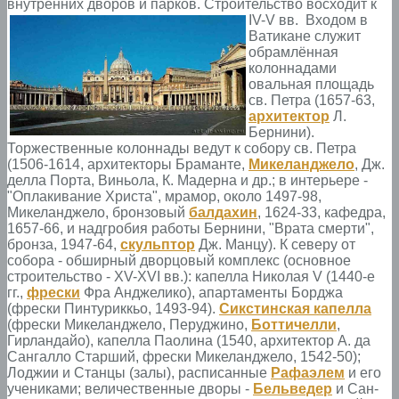
внутренних дворов и парков. Строительство восходит к
IV-V вв.
Входом в
Ватикане служит
обрамлённая
колоннадами
овальная площадь
св. Петра (1657-63,
архитектор
Л.
Бернини).
Торжественные колоннады ведут к собору св. Петра
(1506-1614, архитекторы Браманте,
Микеланджело
, Дж.
делла Порта, Виньола, К. Мадерна и др.; в интерьере -
"Оплакивание Христа", мрамор, около 1497-98,
Микеланджело, бронзовый
балдахин
, 1624-33, кафедра,
1657-66, и надгробия работы Бернини, "Врата смерти",
бронза, 1947-64,
скульптор
Дж. Манцу). К северу от
собора - обширный дворцовый комплекс (основное
строительство - XV-XVI вв.): капелла Николая V (1440-е
гг.,
фрески
Фра Анджелико), апартаменты Борджа
(фрески Пинтуриккьо, 1493-94).
Сикстинская капелла
(фрески Микеланджело, Перуджино,
Боттичелли
,
Гирландайо), капелла Паолина (1540, архитектор А. да
Сангалло Старший, фрески Микеланджело, 1542-50);
Лоджии и Станцы (залы), расписанные
Рафаэлем
и его
учениками; величественные дворы -
Бельведер
и Сан-