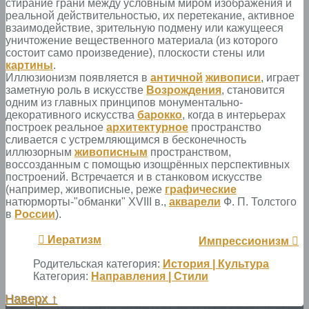
стирание грани между условным миром изображения и
реальной действительностью, их перетекание, активное
взаимодействие, зрительную подмену или кажущееся
уничтожение вещественного материала (из которого
состоит само произведение), плоскости стены или
картины
.
Иллюзионизм появляется в
античной
живописи
, играет
заметную роль в искусстве
Возрождения
, становится
одним из главных принципов монументально-
декоративного искусства
барокко
, когда в интерьерах
построек реальное
архитектурное
пространство
сливается с устремляющимся в бесконечность
иллюзорным
живописным
пространством,
воссозданным с помощью изощрённых перспективных
построений. Встречается и в станковом искусстве
(например, живописные, реже
графические
натюрморты-"обманки" XVIII в.,
акварели
Ф. П. Толстого
в
России
).
Иератизм
Импрессионизм
Родительская категория:
История | Культура
Категория:
Направления | Стили
Наверх ↑